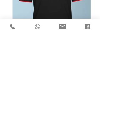
Artistpro
Kunde
Roland Krainz
Artistpro Recordlabel & Publishing
Auftrag
Logoentwicklung
Corporate Design
www.artistpro.at