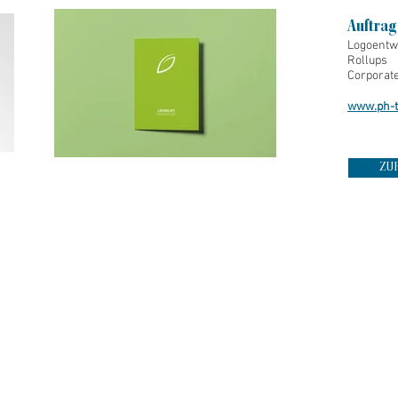
Auftrag
Logoentw
Rollups
Corporat
www.ph-ti
ZU