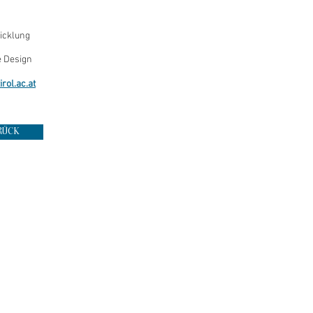
icklung
e Design
rol.ac.at
RÜCK